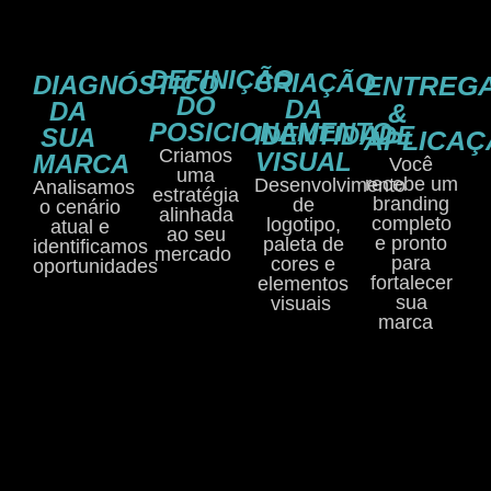
DEFINIÇÃO
CRIAÇÃO
DIAGNÓSTICO
ENTREG
DO
DA
DA
&
POSICIONAMENTO
IDENTIDADE
SUA
APLICAÇ
Criamos
VISUAL
MARCA
Você
uma
recebe um
Desenvolvimento
Analisamos
estratégia
branding
de
o cenário
alinhada
completo
logotipo,
atual e
ao seu
e pronto
paleta de
identificamos
mercado
para
cores e
oportunidades
fortalecer
elementos
sua
visuais
marca